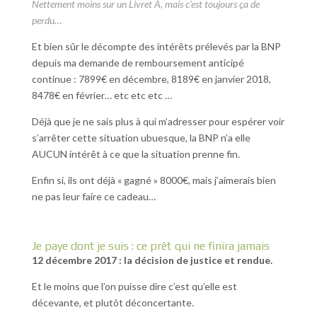
Nettement moins sur un Livret A, mais c’est toujours ça de
perdu…
Et bien sûr le décompte des intérêts prélevés par la BNP
depuis ma demande de remboursement anticipé
continue : 7899€ en décembre, 8189€ en janvier 2018,
8478€ en février… etc etc etc …
Déjà que je ne sais plus à qui m’adresser pour espérer voir
s’arrêter cette situation ubuesque, la BNP n’a elle
AUCUN intérêt à ce que la situation prenne fin.
Enfin si, ils ont déjà « gagné » 8000€, mais j’aimerais bien
ne pas leur faire ce cadeau…
Je paye dont je suis : ce prêt qui ne finira jamais
12 décembre 2017 : la décision de justice et rendue.
Et le moins que l’on puisse dire c’est qu’elle est
décevante, et plutôt déconcertante.