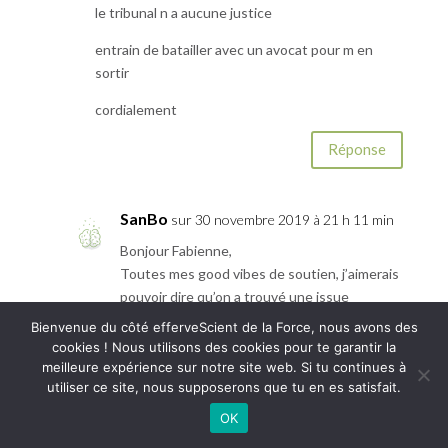
le tribunal n a aucune justice
entrain de batailler avec un avocat pour m en
sortir
cordialement
Réponse
SanBo
sur 30 novembre 2019 à 21 h 11 min
Bonjour Fabienne,
Toutes mes good vibes de soutien, j’aimerais
pouvoir dire qu’on a trouvé une issue
favorable mais toute cette histoire m’a coûté
Bienvenue du côté efferveScient de la Force, nous avons des
très cher et je n’ai pu qu’arrêter
cookies ! Nous utilisons des cookies pour te garantir la
l’hémorragie…
meilleure expérience sur notre site web. Si tu continues à
utiliser ce site, nous supposerons que tu en es satisfait.
Je vous souhaite de trouver rapidement une
issue plus favorable
OK