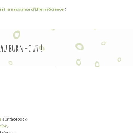
’est la naissance d’EfferveScience
!
 au burn-out !
s
sur facebook,
tion
,
Scients !