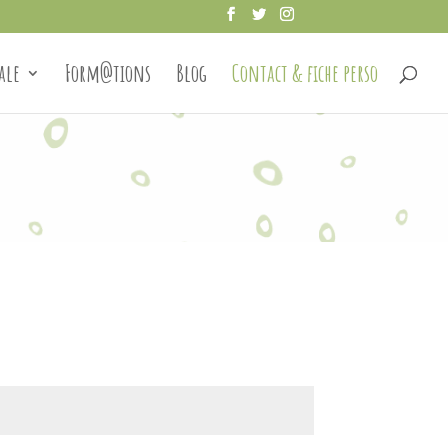
ale
Form@tions
Blog
Contact & fiche perso