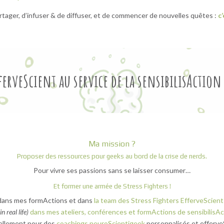
artager, d’infuser & de diffuser, et de commencer de nouvelles quêtes :
c
ferveScient au service de la sensibilisAction
Ma mission ?
Proposer des ressources pour geeks au bord de la crise de nerds.
Pour vivre ses passions sans se laisser consumer…
Et former une armée de Stress Fighters !
ans mes formActions et dans
la team des Stress Fighters EfferveScient
(in real life)
dans mes ateliers, conférences et formActions de sensibilisAc
uellement pour des
coachings neuroScientigeek
personnalisés et efferve