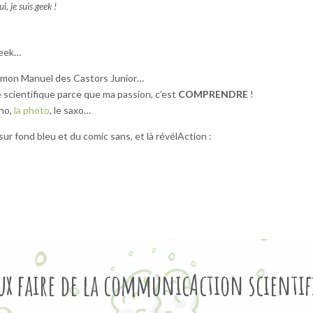
i, je suis geek !
geek…
re mon Manuel des Castors Junior…
ie scientifique parce que ma passion, c’est
COMPRENDRE
!
ano,
la photo
, le saxo…
sur fond bleu et du comic sans, et là révélAction :
ux faire de la communicAction scientif