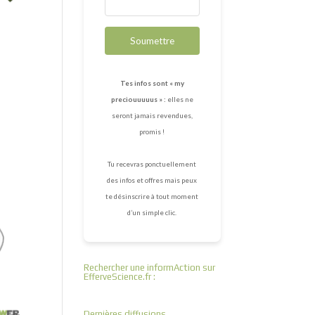
Soumettre
Tes infos sont « my
preciouuuuus » :
elles ne
seront jamais revendues,
promis !
Tu recevras ponctuellement
des infos et offres mais peux
te désinscrire à tout moment
d’un simple clic.
Rechercher une informAction sur
EfferveScience.fr :
Dernières diffusions