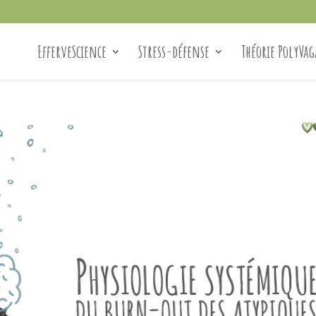
EfferveScience
Stress-défense
Théorie PolyVag