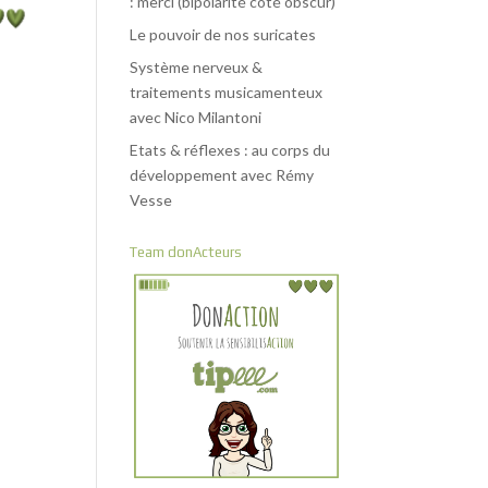
: merci (bipolarité côté obscur)
Le pouvoir de nos suricates
Système nerveux &
traitements musicamenteux
avec Nico Milantoni
Etats & réflexes : au corps du
développement avec Rémy
Vesse
Team donActeurs