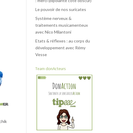
: merci (bipolarité côté obscur)
Le pouvoir de nos suricates
Système nerveux &
traitements musicamenteux
avec Nico Milantoni
Etats & réflexes : au corps du
développement avec Rémy
Vesse
Team donActeurs
chik