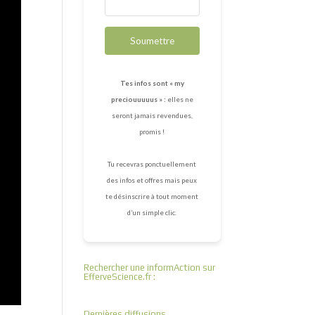
Soumettre
Tes infos sont « my
preciouuuuus » :
elles ne
seront jamais revendues,
promis !
Tu recevras ponctuellement
des infos et offres mais peux
te désinscrire à tout moment
d’un simple clic.
Rechercher une informAction sur
EfferveScience.fr :
Dernières diffusions