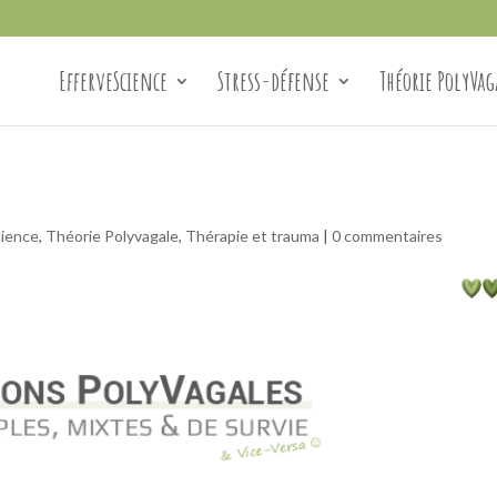
EfferveScience
Stress-défense
Théorie PolyVag
cience
,
Théorie Polyvagale
,
Thérapie et trauma
|
0 commentaires