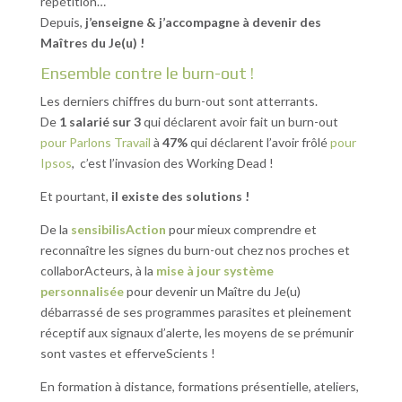
répétition…
Depuis,
j’enseigne & j’accompagne à devenir des
Maîtres du Je(u) !
Ensemble contre le burn-out !
Les derniers chiffres du burn-out sont atterrants.
De
1 salarié sur 3
qui déclarent avoir fait un burn-out
pour Parlons Travail
à
47%
qui déclarent l’avoir frôlé
pour
Ipsos
, c’est l’invasion des Working Dead !
Et pourtant,
il existe des solutions !
De la
sensibilisAction
pour mieux comprendre et
reconnaître les signes du burn-out chez nos proches et
collaborActeurs, à la
mise à jour système
personnalisée
pour devenir un Maître du Je(u)
débarrassé de ses programmes parasites et pleinement
réceptif aux signaux d’alerte, les moyens de se prémunir
sont vastes et efferveScients !
En formation à distance, formations présentielle, ateliers,