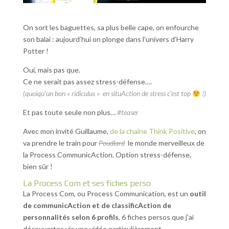
On sort les baguettes, sa plus belle cape, on enfourche
son balai : aujourd’hui on plonge dans l’univers d’Harry
Potter !
Oui, mais pas que.
Ce ne serait pas assez stress-défense….
(quoiqu’un bon « ridiculus » en situAction de stress c’est top
!)
Et pas toute seule non plus…
#teaser
Avec mon invité Guillaume,
de la chaîne Think Positive
, on
va prendre le train pour
Poudlard
le monde merveilleux de
la Process CommunicAction. Option stress-défense,
bien sûr !
La Process Com et ses fiches perso
La Process Com, ou Process Communication, est un
outil
de communicAction et de classificAction de
personnalités selon 6 profils
, 6 fiches persos que j’ai
découvertes via une vidéo particulièrement