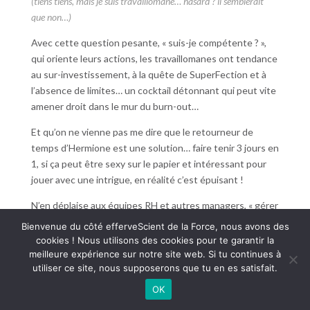
(tiens tiens, mais je suis travaillomane… hasard ? il semblerait
que non…)
Avec cette question pesante, « suis-je compétente ? »,
qui oriente leurs actions, les travaillomanes ont tendance
au sur-investissement, à la quête de SuperFection et à
l’absence de limites… un cocktail détonnant qui peut vite
amener droit dans le mur du burn-out…
Et qu’on ne vienne pas me dire que le retourneur de
temps d’Hermione est une solution… faire tenir 3 jours en
1, si ça peut être sexy sur le papier et intéressant pour
jouer avec une intrigue, en réalité c’est épuisant !
N’en déplaise aux équipes RH et autres managers, « gérer
son temps » ce n’est pas faire rentrer 2 jours en 1, ou
Bienvenue du côté efferveScient de la Force, nous avons des
refiler 3 postes à une même personne
(CQFD)
.
cookies ! Nous utilisons des cookies pour te garantir la
meilleure expérience sur notre site web. Si tu continues à
Le mot magique c’est
S.T.O.P
!
utiliser ce site, nous supposerons que tu en es satisfait.
S
e
OK
T
aire &