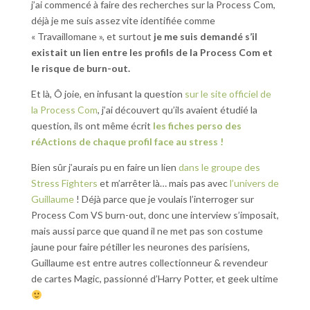
j’ai commencé à faire des recherches sur la Process Com,
déjà je me suis assez vite identifiée comme
« Travaillomane », et surtout
je me suis demandé s’il
existait un lien entre les profils de la Process Com et
le risque de burn-out.
Et là, Ô joie, en infusant la question
sur le site officiel de
la Process Com
, j’ai découvert qu’ils avaient étudié la
question, ils ont même écrit
les fiches perso des
réActions de chaque profil face au stress !
Bien sûr j’aurais pu en faire un lien
dans le groupe des
Stress Fighters
et m’arrêter là… mais pas avec
l’univers de
Guillaume
! Déjà parce que je voulais l’interroger sur
Process Com VS burn-out, donc une interview s’imposait,
mais aussi parce que quand il ne met pas son costume
jaune pour faire pétiller les neurones des parisiens,
Guillaume est entre autres collectionneur & revendeur
de cartes Magic, passionné d’Harry Potter, et geek ultime