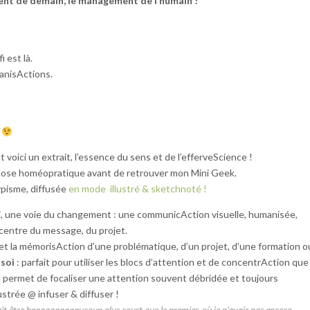
ent de demain, le management de l’humain !
i est là.
ganisActions.
voici un extrait, l’essence du sens et de l’efferveScience !
à dose homéopratique avant de retrouver mon Mini Geek.
ypisme, diffusée
en mode illustré & sketchnoté !
i, une voie du changement : une communicAction visuelle, humanisée,
u centre du message, du projet.
 et la mémorisAction d’une problématique, d’un projet, d’une formation ou
 soi
: parfait pour utiliser les blocs d’attention et de concentrAction qu
 il permet de focaliser une attention souvent débridée et toujours
ustrée @ infuser & diffuser !
ait être beaaaaaaaaaucoup plus court que le premier, où je n’avais pas encore