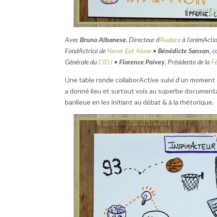
Avec
Bruno Albanese
, Directeur d’
Audace
à l’animActi
FondActrice de
Never Eat Alone
•
Bénédicte Sanson
, 
Générale du
CIDJ
•
Florence Poivey
, Présidente de la
Fé
Une table ronde collaborActive suivi d’un moment 
a donné lieu et surtout voix au superbe document
banlieue en les initiant au débat & à la rhétorique.