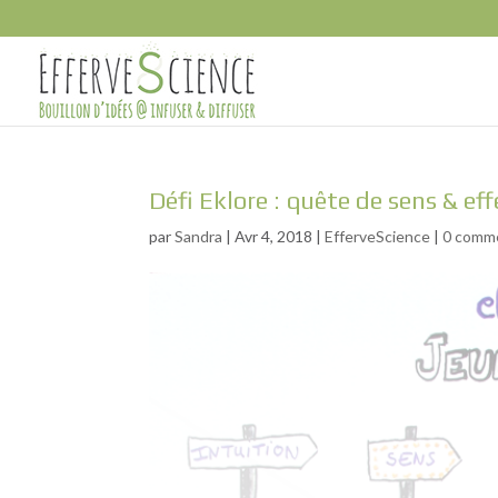
Défi Eklore : quête de sens & ef
par
Sandra
|
Avr 4, 2018
|
EfferveScience
|
0 comm