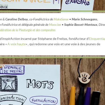
on &
Caroline Delboy
, co-FondActrice de
MakeSense
•
Marie Schneegans
,
co-FondActrice et déléguée générale de
MoovJee
•
Sophie Bosset-Montoux
, Dire
dération de la Plasturgie et des composites
d’inspirAction incarné par Stéphane de Freitas, fondActeur d’
Eloquentia
aire «
A voix haute
« , qui redonne une voix et une voie à des jeunes de