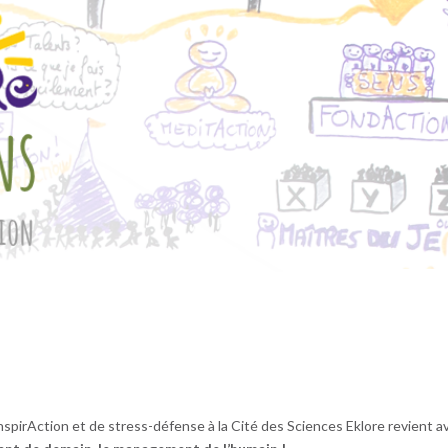
’inspirAction et de stress-défense à la Cité des Sciences Eklore revient a