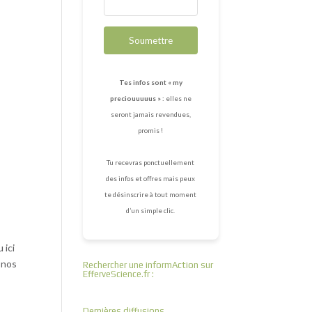
Soumettre
Tes infos sont « my
preciouuuuus » :
elles ne
seront jamais revendues,
promis !
Tu recevras ponctuellement
des infos et offres mais peux
te désinscrire à tout moment
d’un simple clic.
 ici
e nos
Rechercher une informAction sur
EfferveScience.fr :
Dernières diffusions