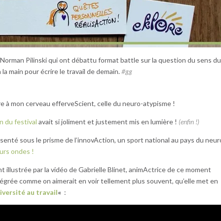
orman Pilinski qui ont débattu format battle sur la question du sens d
 la main pour écrire le travail de demain.
#gg
e à mon cerveau efferveScient, celle du neuro-atypisme !
n du festival
avait si joliment et justement mis en lumière !
(enfin !)
enté sous le prisme de l’innovAction, un sport national au pays du neur
eurs ondes !
t illustrée par la vidéo de Gabrielle Blinet, animActrice de ce moment
égrée comme on aimerait en voir tellement plus souvent, qu’elle met en
iversité au travail
«
: