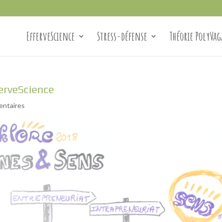
EfferveScience
Stress-défense
Théorie PolyVag
ferveScience
entaires