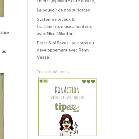
: merci (bipolarité côté obscur)
Le pouvoir de nos suricates
Système nerveux &
traitements musicamenteux
ctrice
avec Nico Milantoni
Etats & réflexes : au corps du
développement avec Rémy
, qui
Vesse
Team donActeurs