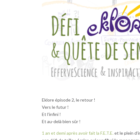
Eklore épisode 2, le retour !
Vers le futur !
Et l’infini !
Et au-delà bien sûr !
1 an et demi après avoir fait la F.E.T.E.
et le plein d