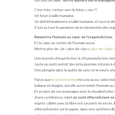
son défi de taille :
écrire aujourd’hui le managem
C’est très « retour vers le futur », non ?!
Un futur à taille humaine.
Un défi littéralement à taille humaine, et tout le déf
C’est ça tout le paradoxe de la réinvention des or
Remettre l’humain au cœur de l’organisAction.
Et le cœur au centre de l’humain aussi.
Mettre plus de « je », plus de « jeu »,
plus de « je(u) »
Une journée d’inspirAction & d’humanisAction dont 
Juste un petit extrait de cette journée, infusée 
Une plongée dans la quête de sens et le neuro-at
Parce que
le sketchnoting
est une aussi, selon mo
ludique et imagée, qui elle aussi remet l’humain a
Et en plus de ses avantages pour la visualisAction
d’une conférence,
c’est un outil efferveScient en
esprits câblés avec la fibre ont souvent en excès,
efferveSciente sur le papier, dans une synthèse ill
(autre avantage du sketchnoting : ce nouvel article devr