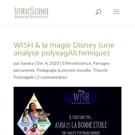
WISH & la magie Disney (une
analyse polyvagAlchimique)
par
Sandra
|
Déc 4, 2023
|
EfferveScience
,
Partages
personnels
,
Pédagogie & pensée visuelle
,
Théorie
Polyvagale
|
2 commentaires