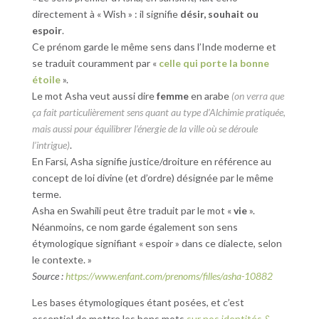
directement à « Wish » : il signifie
désir, souhait ou
espoir
.
Ce prénom garde le même sens dans l’Inde moderne et
se traduit couramment par «
celle qui porte la bonne
étoile
».
Le mot Asha veut aussi dire
femme
en arabe
(on verra que
ça fait particulièrement sens quant au type d’Alchimie pratiquée,
mais aussi pour équilibrer l’énergie de la ville où se déroule
l’intrigue)
.
En Farsi, Asha signifie justice/droiture en référence au
concept de loi divine (et d’ordre) désignée par le même
terme.
Asha en Swahili peut être traduit par le mot «
vie
».
Néanmoins, ce nom garde également son sens
étymologique signifiant « espoir » dans ce dialecte, selon
le contexte. »
Source :
https://www.enfant.com/prenoms/filles/asha-10882
Les bases étymologiques étant posées, et c’est
essentiel de mettre les bons mots
sur nos identités &