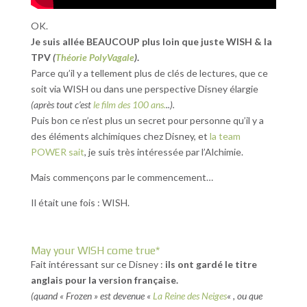
OK.
Je suis allée BEAUCOUP plus loin que juste WISH & la
TPV
(
Théorie PolyVagale
)
.
Parce qu’il y a tellement plus de clés de lectures, que ce
soit via WISH ou dans une perspective Disney élargie
(après tout c’est
le film des 100 ans.
..).
Puis bon ce n’est plus un secret pour personne qu’il y a
des éléments alchimiques chez Disney, et
la team
POWER sait
, je suis très intéressée par l’Alchimie.
Mais commençons par le commencement…
Il était une fois : WISH.
May your WISH come true*
Fait intéressant sur ce Disney :
ils ont gardé le titre
anglais pour la version française.
(quand « Frozen » est devenue «
La Reine des Neiges
« , ou que