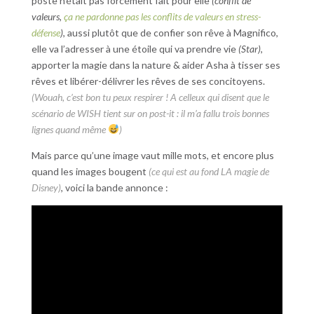
poste n’était pas forcément fait pour elle
(conflit de
valeurs,
ça ne pardonne pas les conflits de valeurs en stress-
défense
)
, aussi plutôt que de confier son rêve à Magnifico,
elle va l’adresser à une étoile qui va prendre vie
(Star)
,
apporter la magie dans la nature & aider Asha à tisser ses
rêves et libérer-délivrer les rêves de ses concitoyens.
(Wouah, c’est bon tu peux respirer ! A celleux qui disent que le
scénario de WISH tient sur on post-it : il m’a fallu trois bonnes
lignes quand même
)
Mais parce qu’une image vaut mille mots, et encore plus
quand les images bougent
(ce qui est au fond LA magie de
Disney)
, voici la bande annonce :