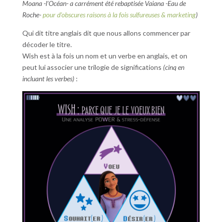
Moana -l’Océan- a carrément été rebaptisée Vaiana -Eau de
Roche-
pour d’obscures raisons à la fois sulfureuses & marketing
)
Qui dit titre anglais dit que nous allons commencer par
décoder le titre.
Wish est à la fois un nom et un verbe en anglais, et on
peut lui associer une trilogie de significations
(cinq en
incluant les verbes)
: