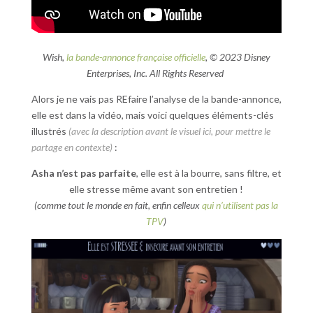
Wish,
la bande-annonce française officielle
, © 2023 Disney
Enterprises, Inc. All Rights Reserved
Alors je ne vais pas REfaire l’analyse de la bande-annonce,
elle est dans la vidéo, mais voici quelques éléments-clés
illustrés
(avec la description avant le visuel ici, pour mettre le
partage en contexte)
:
Asha n’est pas parfaite
, elle est à la bourre, sans filtre, et
elle stresse même avant son entretien !
(comme tout le monde en fait, enfin celleux
qui n’utilisent pas la
TPV
)