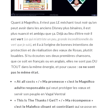
Quant à Magnifico, il n’est pas LE méchant tout noir qu’on
peut avoir dans les anciens Disney plus binaires, il est
plus nuancé et ambigu que ça. Déjà au lieu d’être noir il
est
vert
(ce qui m’attriste un peu, grande inconditionnelle du
vert que je suis)
, et il a à l’origine de bonnes intentions de
protection et de réalisation des vœux de Rosas, plutôt
louables. Si tu écoutes ses deux premières chansons,
que ce soit en français ou en anglais, elles ne sont pas DU
TOUT dans la même énergie, et pour cause :
ce ne sont
pas le même état.
« At all costs » / « Ma promesse » c’est le Magnifico
adulte responsable
qui veut protéger les vœux et
servir son peuple en Vagal Ventral
« This Is The Thanks I Get?! » / « Ma récompense »
c’est le Malefico clivant et contrôlant
qui se pose en