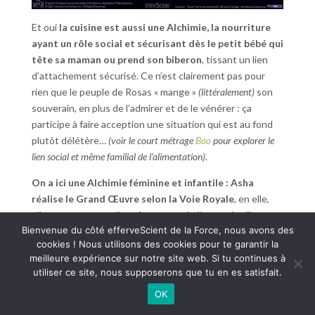
Et oui
la cuisine est aussi une Alchimie, la nourriture
ayant un rôle social et sécurisant dès le petit bébé qui
tête sa maman ou prend son biberon
, tissant un lien
d’attachement sécurisé. Ce n’est clairement pas pour
rien que le peuple de Rosas « mange »
(littéralement)
son
souverain, en plus de l’admirer et de le vénérer : ça
participe à faire acception une situation qui est au fond
plutôt délétère…
(voir le court métrage
Bao
pour explorer le
lien social et même familial de l’alimentation)
.
On a ici une Alchimie féminine et infantile : Asha
réalise le Grand Œuvre selon la Voie Royale
, en elle,
elle se transmute elle-même pour révéler et réveiller sa
Bienvenue du côté efferveScient de la Force, nous avons des
lumière et sa magie, quand Malefico
(ça lui va mieux)
va
cookies ! Nous utilisons des cookies pour te garantir la
œuvrer sur le chemin plus sombre où il va jouer avec ses
meilleure expérience sur notre site web. Si tu continues à
congénères et ne pas hésiter à détruire des vœux
(et leurs
utiliser ce site, nous supposerons que tu en es satisfait.
propriétaires, indirectement)
pour explorer sa magie noire
OK
(qui est en fait verte, en vert et contre tous)
.