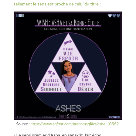
tellement le sens est proche de celui du titre
:
Source :
https://www.enfant.com/prenoms/filles/asha-10882
« Le sens premier d’Asha, en sanskrit, fait écho