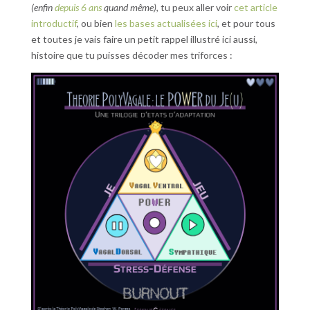
(enfin
depuis 6 ans
quand même)
, tu peux aller voir
cet article
introductif
, ou bien
les bases actualisées ici
, et pour tous
et toutes je vais faire un petit rappel illustré ici aussi,
histoire que tu puisses décoder mes triforces :