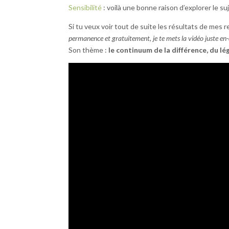
Sensibilité
: voilà une bonne raison d’explorer le suj
Si tu veux voir tout de suite les résultats de mes
permanence et gratuitement, je te mets la vidéo juste en
Son thème :
le continuum de la différence, du lég