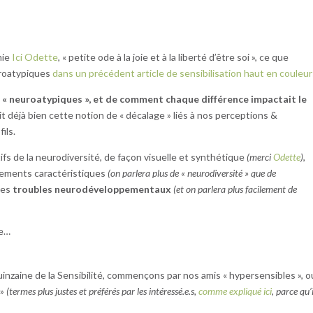
mie
Ici Odette
, « petite ode à la joie et à la liberté d’être soi », ce que
euroatypiques
dans un précédent article de sensibilisation haut en couleu
its « neuroatypiques », et de comment chaque différence impactait le
rait déjà bien cette notion de « décalage » liés à nos perceptions &
ils.
fs de la neurodiversité, de façon visuelle et synthétique
(merci
Odette
)
,
nements caractéristiques
(on parlera plus de « neurodiversité » que de
des
troubles
neurodéveloppementaux
(et on parlera plus facilement de
le…
uinzaine de la Sensibilité, commençons par nos amis « hypersensibles », o
 »
(termes plus justes et préférés par les intéressé.e.s,
comme expliqué ici
, parce qu’i