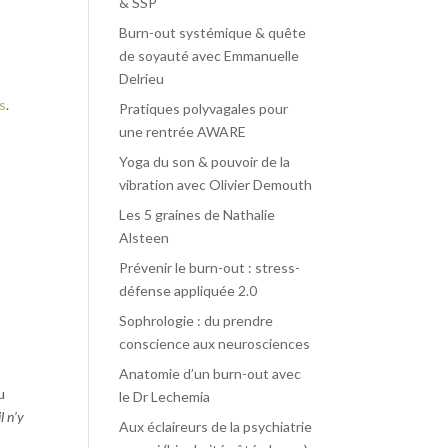
& SSP
Burn-out systémique & quête
de soyauté avec Emmanuelle
Delrieu
rs
.
Pratiques polyvagales pour
une rentrée AWARE
Yoga du son & pouvoir de la
vibration avec Olivier Demouth
Les 5 graines de Nathalie
Alsteen
Prévenir le burn-out : stress-
défense appliquée 2.0
Sophrologie : du prendre
conscience aux neurosciences
Anatomie d’un burn-out avec
u
le Dr Lechemia
l n’y
Aux éclaireurs de la psychiatrie