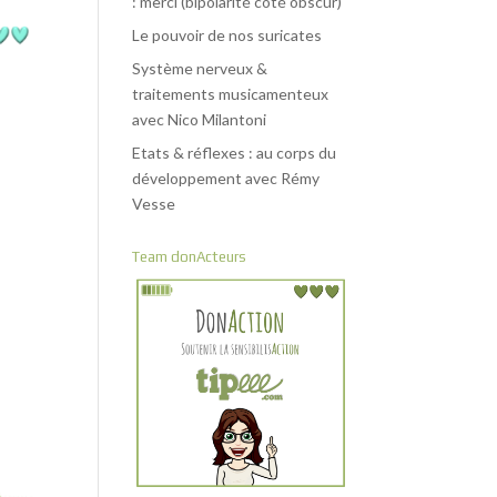
: merci (bipolarité côté obscur)
Le pouvoir de nos suricates
Système nerveux &
traitements musicamenteux
avec Nico Milantoni
Etats & réflexes : au corps du
développement avec Rémy
Vesse
Team donActeurs