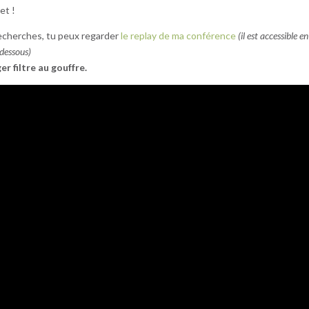
et !
 recherches, tu peux regarder
le replay de ma conférence
(il est accessible en
-dessous)
er filtre au gouffre.