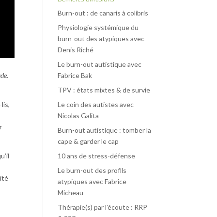
Burn-out : de canaris à colibris
Physiologie systémique du
burn-out des atypiques avec
Denis Riché
Le burn-out autistique avec
ude.
Fabrice Bak
TPV : états mixtes & de survie
lis,
Le coin des autistes avec
Nicolas Galita
r
Burn-out autistique : tomber la
cape & garder le cap
u’il
10 ans de stress-défense
Le burn-out des profils
ité
atypiques avec Fabrice
Micheau
Thérapie(s) par l’écoute : RRP