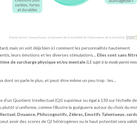
tard, mais on voit déjà bien ici comment les personnalités hautement
ntis, leurs émotions et les diverses stimulations…
Elles sont sans filtr
ctime de surcharge physique et/ou mentale
(LE sujet à la mode parmi mes
x dont on parle le plus, et peut-être même un peu trop : les…
d’un Quotient Intellectuel (QI) supérieur ou égal à 130 sur l’échelle d
u plutôt si uniforme, comme l’illustre la guéguerre autour du choix du mo
llectuel, Douance, Philocognotifs, Zèbres, Emotifs Talentueux, sur
peut avoir des scores de QI hétérogènes ou le haut potentiel sera valid