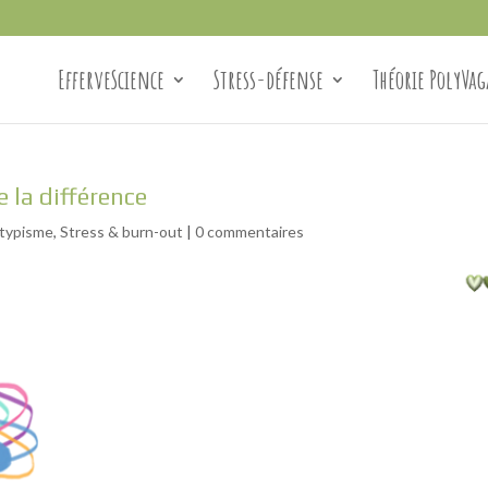
EfferveScience
Stress-défense
Théorie PolyVag
 la différence
typisme
,
Stress & burn-out
|
0 commentaires