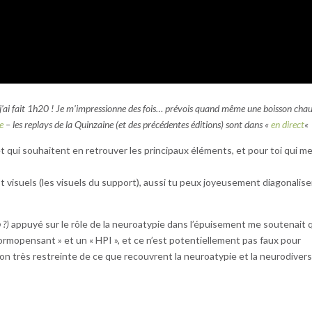
’ai fait 1h20 ! Je m’impressionne des fois… prévois quand même une boisson cha
ne
– les replays de la Quinzaine (et des précédentes éditions) sont dans «
en direct
«
t qui souhaitent en retrouver les principaux éléments, et pour toi qui me 
st visuels (les visuels du support), aussi tu peux joyeusement diagonalise
 ?)
appuyé sur le rôle de la neuroatypie dans l’épuisement me soutenait q
normopensant » et un « HPI », et ce n’est potentiellement pas faux pour
ision très restreinte de ce que recouvrent la neuroatypie et la neurodivers