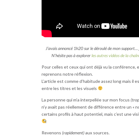
J’avais annoncé 1h20 sur le déroulé de mon support… j
N’hésite pas à explorer
les autres vidéos de la chaî
Pour celles et ceux qui ont déjà vu la conférence, e
reprenons notre réflexion.
L’article est comme d’habitude assez long mais il e
entre les titres et les visuels
La personne qui m’a interpellée sur mon focus
(trop
n’y avait pas réellement de différence entre un « 
certains profils à haut potentiel, mais c’est une v
Revenons
(rapidement)
aux sources.