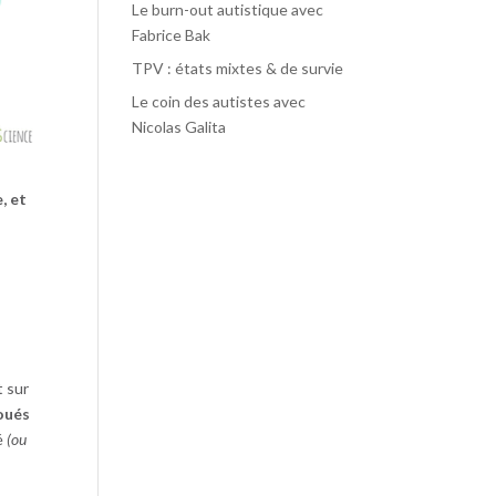
Le burn-out autistique avec
Fabrice Bak
TPV : états mixtes & de survie
Le coin des autistes avec
Nicolas Galita
e, et
e
t sur
doués
é
(ou