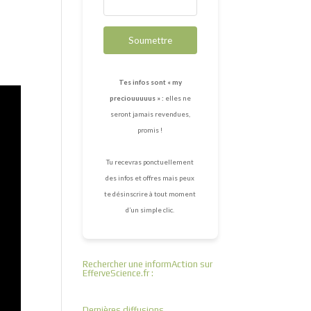
Soumettre
Tes infos sont « my
preciouuuuus » :
elles ne
seront jamais revendues,
promis !
Tu recevras ponctuellement
des infos et offres mais peux
te désinscrire à tout moment
d’un simple clic.
Rechercher une informAction sur
EfferveScience.fr :
Dernières diffusions