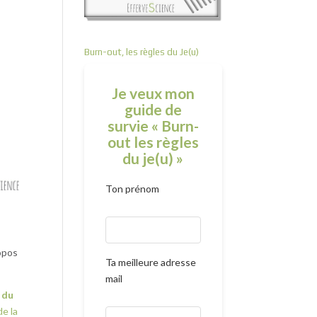
Burn-out, les règles du Je(u)
Je veux mon
guide de
survie « Burn-
out les règles
du je(u) »
Ton prénom
opos
Ta meilleure adresse
mail
 du
de la