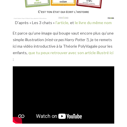
D’après « Les 3 chats »
l’article,
et
le livre du même nom
Et parce qu’une image qui bouge vaut encore plus qu’une
simple illustration
(n’est-ce pas Harry Potter ?)
, je te remets
ici ma vidéo introductive à la Théorie PolyVagale pour les
enfants,
que tu peux retrouver avec son article illustré ici
: