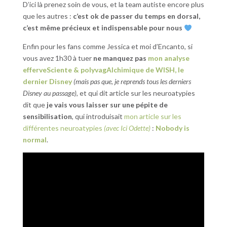
D’ici là prenez soin de vous, et la team autiste encore plus
que les autres :
c’est ok de passer du temps en dorsal,
c’est même précieux et indispensable pour nous
Enfin pour les fans comme Jessica et moi d’Encanto, si
vous avez 1h30 à tuer
ne manquez pas
mon analyse
efferveSciente & polyvagAlchimique de WISH, le
dernier Disney
(mais pas que, je reprends tous les derniers
Disney au passage)
, et qui dit article sur les neuroatypies
dit que
je vais vous laisser sur une pépite de
sensibilisation
, qui introduisait
mon article sur les
différentes neuroatypies
(avec Ici Odette)
:
Nobody is
normal
.