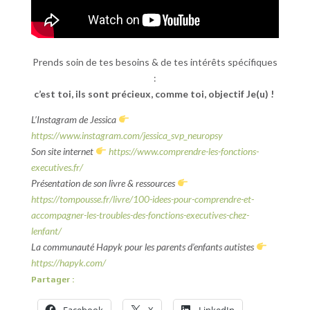
Prends soin de tes besoins & de tes intérêts spécifiques
:
c’est toi, ils sont précieux, comme toi, objectif Je(u) !
L’Instagram
de Jessica
https://www.instagram.com/jessica_svp_neuropsy
Son site internet
https://www.comprendre-les-fonctions-
executives.fr/
Présentation de son livre & ressources
https://tompousse.fr/livre/100-idees-pour-comprendre-et-
accompagner-les-troubles-des-fonctions-executives-chez-
lenfant/
La communauté Hapyk pour les parents d’enfants autistes
https://hapyk.com/
Partager :
Facebook
X
LinkedIn