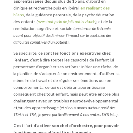
apprentissages
depuis plus de 15 ans, d’abord en
clinique et recherche puis en libéral,
en réalisant des
bilans
, de la guidance parentale, de la psychoéducation
des enfants
(
avec tout plein de jolis outils visuels
)
, et de la
remédiation cognitive et sociale
(une forme de thérapie
ayant pour objectif de diminuer l’impact sur le quotidien des
difficultés cognitives d’un patient)
.
Sa spécialité, ce sont
les fonctions exécutives chez
l’enfant
, c’est à dire toutes les capacités de l’enfant lui
permettant d’organiser ses actions : initier une tâche, de
la planifier, de s’adapter à son environnement, d’utiliser sa
mémoire de travail et de réguler ses émotions ou son
comportement… ce qui est déjà un apprentissage
conséquent chez tout enfant, mais peut être encore plus
challengeant avec un troubles neurodevéveloppemental
et/ou des apprentissage
(et si nous avons surtout parlé des
TDAH et TSA, je pense particulièrement à nos ami.e.s DYS ici…)
.
C’est l’art d’activer son chef d’orchestre, pour pouvoir
fonctionner avec efficacité et harmonie.