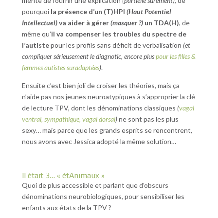
mérite de fournir une explication
(partielle sûrement)
, de
pourquoi
la présence d’un (T)HPI
(Haut Potentiel
Intellectuel)
va aider à gérer
(masquer ?)
un TDA(H)
, de
même qu’
il va compenser les troubles du spectre de
l’autiste
pour les profils sans déficit de verbalisation
(et
compliquer sérieusement le diagnotic, encore plus
pour les filles &
femmes autistes suradaptées
)
.
Ensuite c’est bien joli de croiser les théories, mais ça
n’aide pas nos jeunes neuroatypiques à s’approprier la clé
de lecture TPV, dont les dénominations classiques
(
vagal
ventral, sympathique, vagal dorsal
)
ne sont pas les plus
sexy… mais parce que les grands esprits se rencontrent,
nous avons avec Jessica adopté la même solution…
Il était 3… « étAnimaux »
Quoi de plus accessible et parlant que d’obscurs
dénominations neurobiologiques, pour sensibiliser les
enfants aux états de la TPV ?