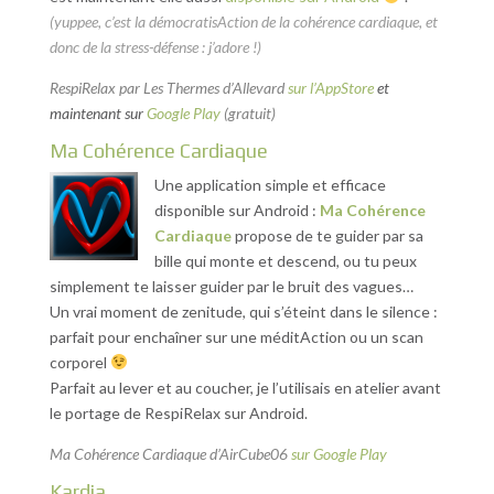
(yuppee, c’est la démocratisAction de la cohérence cardiaque, et
donc de la stress-défense : j’adore !)
RespiRelax par Les Thermes d’Allevard
sur l’AppStore
et
maintenant sur
Google Play
(gratuit)
Ma Cohérence Cardiaque
Une application simple et efficace
disponible sur Android :
Ma Cohérence
Cardiaque
propose de te guider par sa
bille qui monte et descend, ou tu peux
simplement te laisser guider par le bruit des vagues…
Un vrai moment de zenitude, qui s’éteint dans le silence :
parfait pour enchaîner sur une méditAction ou un scan
corporel
Parfait au lever et au coucher, je l’utilisais en atelier avant
le portage de RespiRelax sur Android.
Ma Cohérence Cardiaque d’AirCube06
sur Google Play
Kardia