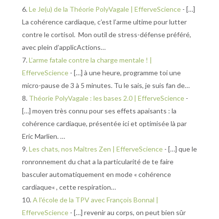
Le Je(u) de la Théorie PolyVagale | EfferveScience
- […]
La cohérence cardiaque, c’est l’arme ultime pour lutter
contre le cortisol. Mon outil de stress-défense préféré,
avec plein d’applicActions…
L’arme fatale contre la charge mentale ! |
EfferveScience
- […] à une heure, programme toi une
micro-pause de 3 à 5 minutes. Tu le sais, je suis fan de…
Théorie PolyVagale : les bases 2.0 | EfferveScience
-
[…] moyen très connu pour ses effets apaisants : la
cohérence cardiaque, présentée ici et optimisée là par
Eric Marlien. …
Les chats, nos Maîtres Zen | EfferveScience
- […] que le
ronronnement du chat a la particularité de te faire
basculer automatiquement en mode « cohérence
cardiaque« , cette respiration…
A l'école de la TPV avec François Bonnal |
EfferveScience
- […] revenir au corps, on peut bien sûr