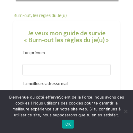
Burn-out, les règles du Je(u)
Je veux mon guide de survie
« Burn-out les règles du je(u) »
Ton prénom
Ta meilleure adresse mail
Bienvenue du côté efferveScient de la Force, nous avons des
cookies ! Nous utilisons des cookies pour te garantir la
meilleure expérience sur notre site web. Si tu continues à
utiliser ce site, nous supposerons que tu en es satisfait.
Soumettre
OK