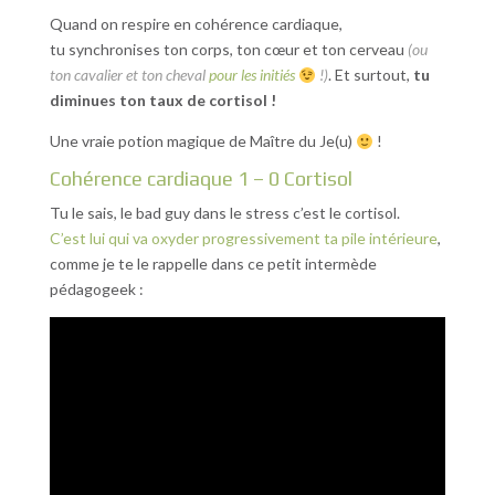
Quand on respire en cohérence cardiaque,
tu synchronises ton corps, ton cœur et ton cerveau
(ou
ton cavalier et ton cheval
pour les initiés
!)
. Et surtout,
tu
diminues ton taux de cortisol !
Une vraie potion magique de Maître du Je(u)
!
Cohérence cardiaque 1 – 0 Cortisol
Tu le sais, le bad guy dans le stress c’est le cortisol.
C’est lui qui va oxyder progressivement ta pile intérieure
,
comme je te le rappelle dans ce petit intermède
pédagogeek :