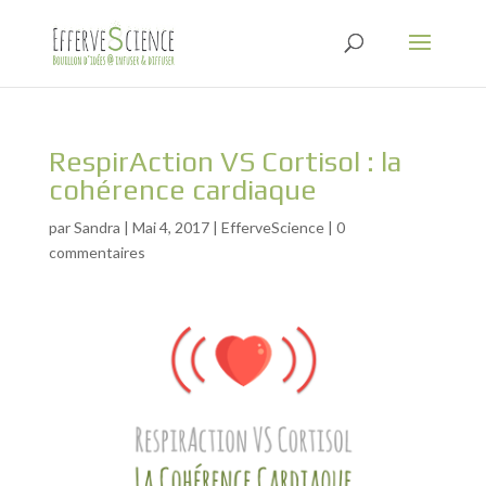
RespirAction VS Cortisol : la
cohérence cardiaque
par
Sandra
|
Mai 4, 2017
|
EfferveScience
|
0
commentaires