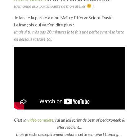
(demande aux participants de mon atelier
)
.
Je laisse la parole à mon Maître EfferveScient David
Lefrançois qui va t’en dire plus :
(mais si tu n’as pas 20 minutes je te fais une petite synthèse juste
en dessous rassure-toi)
C’est la
vidéo complète
, j’ai un joli script de best-of pédagogeek &
efferveScient…
mais je reste désespérément aphone cette semaine ! Coming…