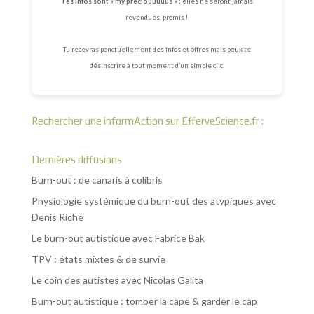
Tes infos sont « my preciouuuuus » :
elles ne seront jamais
revendues, promis !
Tu recevras ponctuellement des infos et offres mais peux te
désinscrire à tout moment d’un simple clic.
Rechercher une informAction sur EfferveScience.fr :
Dernières diffusions
Burn-out : de canaris à colibris
Physiologie systémique du burn-out des atypiques avec
Denis Riché
Le burn-out autistique avec Fabrice Bak
TPV : états mixtes & de survie
Le coin des autistes avec Nicolas Galita
Burn-out autistique : tomber la cape & garder le cap