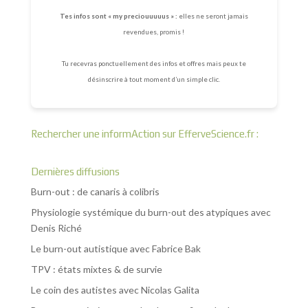
Tes infos sont « my preciouuuuus » :
elles ne seront jamais
revendues, promis !
Tu recevras ponctuellement des infos et offres mais peux te
désinscrire à tout moment d’un simple clic.
Rechercher une informAction sur EfferveScience.fr :
Dernières diffusions
Burn-out : de canaris à colibris
Physiologie systémique du burn-out des atypiques avec
Denis Riché
Le burn-out autistique avec Fabrice Bak
TPV : états mixtes & de survie
Le coin des autistes avec Nicolas Galita