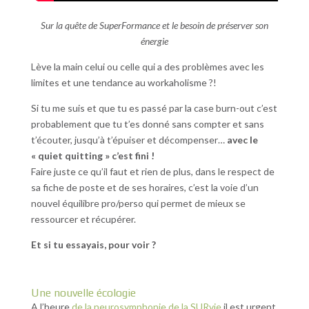
Sur la quête de SuperFormance et le besoin de préserver son
énergie
Lève la main celui ou celle qui a des problèmes avec les
limites et une tendance au workaholisme ?!
Si tu me suis et que tu es passé par la case burn-out c’est
probablement que tu t’es donné sans compter et sans
t’écouter, jusqu’à t’épuiser et décompenser…
avec le
« quiet quitting » c’est fini !
Faire juste ce qu’il faut et rien de plus, dans le respect de
sa fiche de poste et de ses horaires, c’est la voie d’un
nouvel équilibre pro/perso qui permet de mieux se
ressourcer et récupérer.
Et si tu essayais, pour voir ?
Une nouvelle écologie
A l’heure
de la neurosymphonie de la SURvie
il est urgent