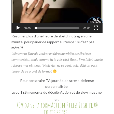
00:00
01:00
Résumer plus d’une heure de sketchnoting en une
minute, pour parler de rapport au temps : si c’est pas
méta ?!
Idéalement j’aurais voulu t’en faire une vidéo accélérée et
commentée… mais comme tu le vois c’est flou… il va falloir que je
rebosse mes réglages ! Mais rien ne se perd, voici déjà un petit
teaser de ce projet de format
Pour construire TA journée de stress-défense
personnalisée,
avec TES moments de décélérAction et de slow must go
on,
RDV dans la formAction
Stress Fighter @
toute heure
!