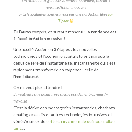
Un sketchnote @ infuser & diffuser librement, mission :
sensibilisAction massive !
Si tu le souhaites, soutiens-moi par une donAction libre
sur
Tipeee
Tu l’auras compris, et surtout ressenti :
la tendance est
à l’accélérAction massive !
Une accélérAction en 3 étapes : les nouvelles
technologies et l’économie capitaliste ont marqué le
début de l’ère de l’instantanéité. Instantanéité qui s’est
rapidement transformée en exigence : celle de
l’immédiateté.
On ne veut plus attendre !
L’impatiente que je suis n’ose même pas démentir… mais j’y
travaille.
C’est la dérive des messageries instantanées, chatbots,
emailings massifs et autres technologies intrusives et
générActrices de
cette charge mentale qui nous pollue
tant
….