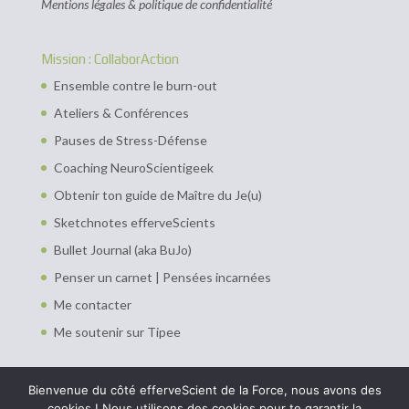
Mentions légales & politique de confidentialité
Mission : CollaborAction
Ensemble contre le burn-out
Ateliers & Conférences
Pauses de Stress-Défense
Coaching NeuroScientigeek
Obtenir ton guide de Maître du Je(u)
Sketchnotes efferveScients
Bullet Journal (aka BuJo)
Penser un carnet | Pensées incarnées
Me contacter
Me soutenir sur Tipee
Bienvenue du côté efferveScient de la Force, nous avons des
cookies ! Nous utilisons des cookies pour te garantir la