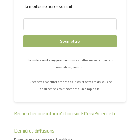
Ta meilleure adresse mail
Soumettre
Tes infos sont « my preciouuuuus » :
elles ne seront jamais
revendues, promis !
Tu recevras ponctuellement des infos et offres mais peux te
désinscrire à tout moment d’un simple clic.
Rechercher une informAction sur EfferveScience.fr :
Dernières diffusions
Burn-out : de canaris à colibris