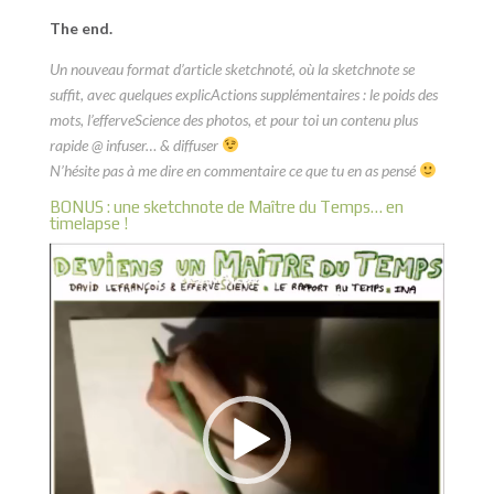
The end.
Un nouveau format d’article sketchnoté, où la sketchnote se
suffit, avec quelques explicActions supplémentaires : le poids des
mots, l’efferveScience des photos, et pour toi un contenu plus
rapide @ infuser… & diffuser
N’hésite pas à me dire en commentaire ce que tu en as pensé
BONUS : une sketchnote de Maître du Temps… en
timelapse !
Lecteur
vidéo