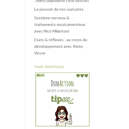
: merci (bipolarité côté obscur)
Le pouvoir de nos suricates
Système nerveux &
traitements musicamenteux
avec Nico Milantoni
Etats & réflexes : au corps du
développement avec Rémy
Vesse
Team donActeurs