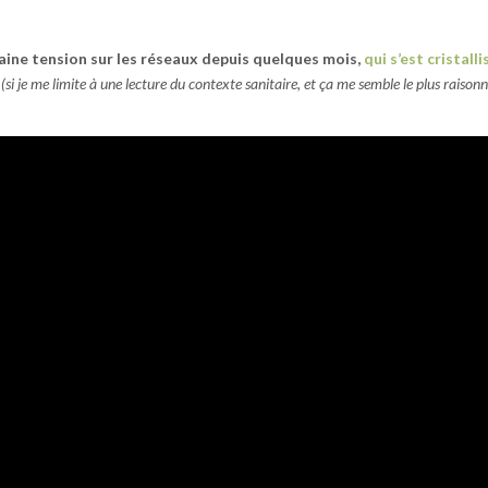
taine tension sur les réseaux depuis quelques mois,
qui s’est cristall
(si je me limite à une lecture du contexte sanitaire, et ça me semble le plus raison