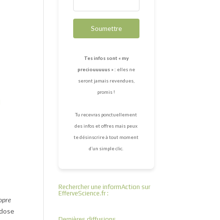
Soumettre
Tes infos sont « my
preciouuuuus » :
elles ne
seront jamais revendues,
promis !
d
Tu recevras ponctuellement
des infos et offres mais peux
te désinscrire à tout moment
d’un simple clic.
Rechercher une informAction sur
EfferveScience.fr :
ropre
 dose
Dernières diffusions