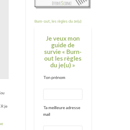
Burn-out, les règles du Je(u)
Je veux mon
guide de
survie « Burn-
out les règles
du je(u) »
Ton prénom
(ou
ER je
Ta meilleure adresse
mail
ue