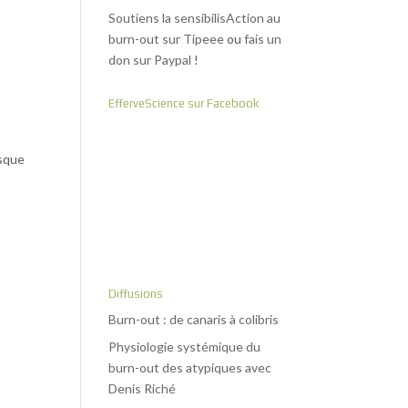
Soutiens la sensibilisAction au
burn-out sur Tipeee
ou
fais un
don sur Paypal
!
EfferveScience sur Facebook
isque
Diffusions
Burn-out : de canaris à colibris
Physiologie systémique du
t
burn-out des atypiques avec
Denis Riché