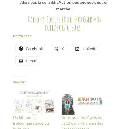
Alors oui,
la sensiblisAction pédagogeek est en
marche !
Faisons équipe pour protéger vos
collaborActeurs !
Partager :
Facebook
X
LinkedIn
E-mail
Similaire
Un kit pour la
Burn-out, les règles du
(re)connaissance du
Je(u) de la Khaleesi des
burn-out
Stress Fighters