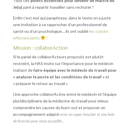
Tous ces
points essentiels pour devenir un Maître du
Je(u)
paré à repartir travailler sans rechuter !
Enfin c’est moi qui paraphrase, dans le texte on a juste
une invitation à se rapprocher d’un professionnel de
santé ou d’un psychologue… ils ont oublié
les coachs
effervescients
!
Mission : collaborAction
Si le panel de collaborActeurs proposés est plutôt
restreint, la HAS insite sur l’importance pour le médecin
traitant de
faire équipe avec le médecin du travail pour
« analyser le poste et les conditions de travail »
et
« préparer le retour au travail ».
Une approche collaborActive entre le médecin et l’équipe
pluridisciplinaire de la médecine du travail pour mieux
comprendre les causes du burn-out et proposer un
accompagnement adapté
avec un super-bouclier et une haie
de licornes pour nous accueillir…