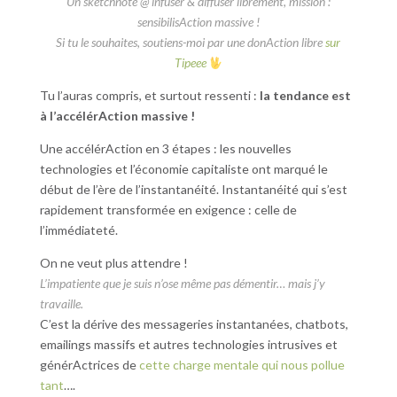
Un sketchnote @ infuser & diffuser librement, mission :
sensibilisAction massive !
Si tu le souhaites, soutiens-moi par une donAction libre
sur
Tipeee
Tu l’auras compris, et surtout ressenti :
la tendance est
à l’accélérAction massive !
Une accélérAction en 3 étapes : les nouvelles
technologies et l’économie capitaliste ont marqué le
début de l’ère de l’instantanéité. Instantanéité qui s’est
rapidement transformée en exigence : celle de
l’immédiateté.
On ne veut plus attendre !
L’impatiente que je suis n’ose même pas démentir… mais j’y
travaille.
C’est la dérive des messageries instantanées, chatbots,
emailings massifs et autres technologies intrusives et
générActrices de
cette charge mentale qui nous pollue
tant
….