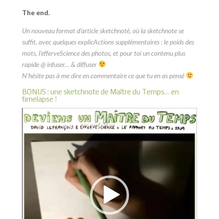
The end.
Un nouveau format d’article sketchnoté, où la sketchnote se
suffit, avec quelques explicActions supplémentaires : le poids des
mots, l’efferveScience des photos, et pour toi un contenu plus
rapide @ infuser… & diffuser
N’hésite pas à me dire en commentaire ce que tu en as pensé
BONUS : une sketchnote de Maître du Temps… en
timelapse !
Lecteur
vidéo