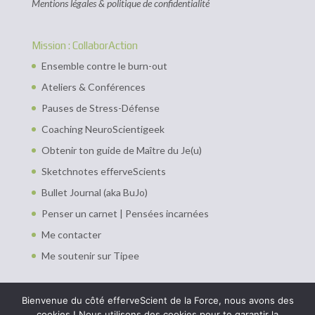
Mentions légales & politique de confidentialité
Mission : CollaborAction
Ensemble contre le burn-out
Ateliers & Conférences
Pauses de Stress-Défense
Coaching NeuroScientigeek
Obtenir ton guide de Maître du Je(u)
Sketchnotes efferveScients
Bullet Journal (aka BuJo)
Penser un carnet | Pensées incarnées
Me contacter
Me soutenir sur Tipee
Bienvenue du côté efferveScient de la Force, nous avons des
cookies ! Nous utilisons des cookies pour te garantir la