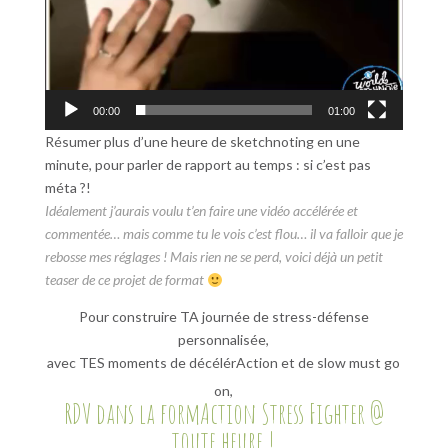
00:00
01:00
Résumer plus d’une heure de sketchnoting en une
minute, pour parler de rapport au temps : si c’est pas
méta ?!
Idéalement j’aurais voulu t’en faire une vidéo accélérée et
commentée… mais comme tu le vois c’est flou… il va falloir que je
rebosse mes réglages ! Mais rien ne se perd, voici déjà un petit
teaser de ce projet de format
Pour construire TA journée de stress-défense
personnalisée,
avec TES moments de décélérAction et de slow must go
on,
RDV dans la formAction
Stress Fighter @
toute heure
!