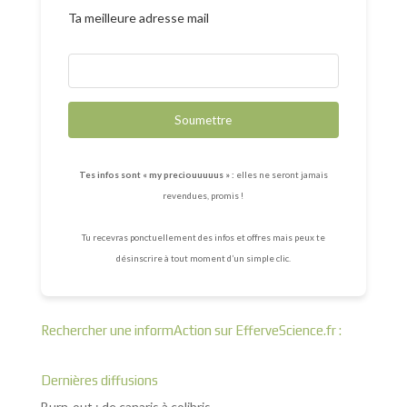
Ta meilleure adresse mail
Soumettre
Tes infos sont « my preciouuuuus » :
elles ne seront jamais
revendues, promis !
Tu recevras ponctuellement des infos et offres mais peux te
désinscrire à tout moment d’un simple clic.
Rechercher une informAction sur EfferveScience.fr :
Dernières diffusions
Burn-out : de canaris à colibris